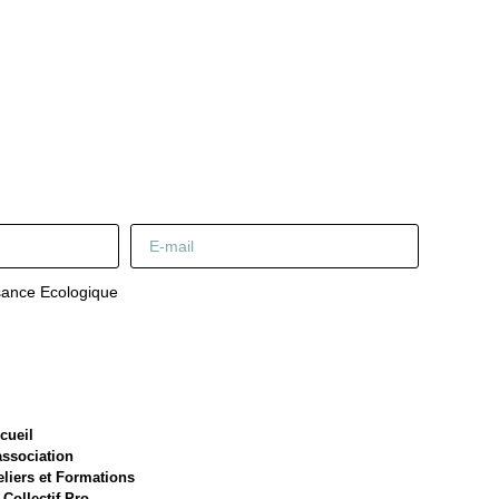
sance Ecologique
cueil
association
eliers et Formations
 Collectif Pro