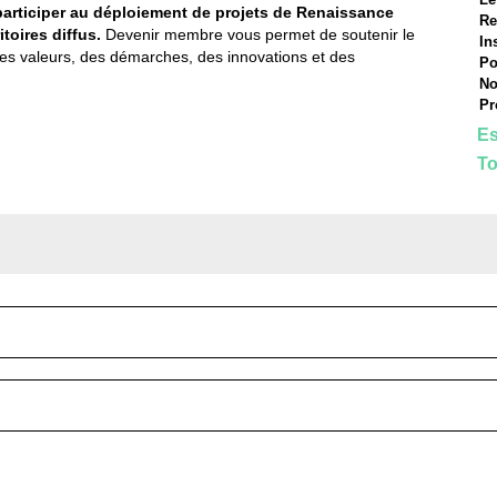
rticiper au déploiement de projets de Renaissance
Re
toires diffus.
Devenir membre vous permet de soutenir le
In
s des valeurs, des démarches, des innovations et des
Po
No
Pr
Es
To