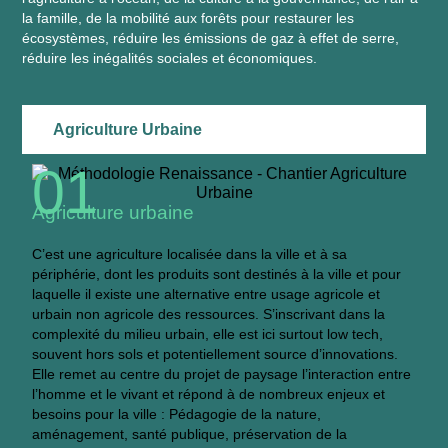
la famille, de la mobilité aux forêts pour restaurer les
écosystèmes, réduire les émissions de gaz à effet de serre,
réduire les inégalités sociales et économiques.
Agriculture Urbaine
01
Agriculture urbaine
C’est une agriculture localisée dans la ville et à sa
périphérie, dont les produits sont destinés à la ville et pour
laquelle il existe une alternative entre usage agricole et
urbain non agricole des ressources. S’inscrivant dans la
complexité du milieu urbain, elle est ici surtout low tech,
souvent hors sols et potentiellement source d’innovations.
Elle remet au centre du projet de paysage l’interaction entre
l’homme et le vivant et répond à de nombreux enjeux et
besoins pour la ville : Pédagogie de la nature,
aménagement, santé publique, préservation de la